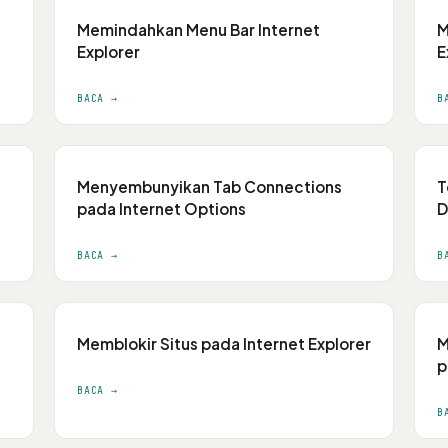
Memindahkan Menu Bar Internet
M
Explorer
E
BACA →
B
Menyembunyikan Tab Connections
T
pada Internet Options
D
BACA →
B
Memblokir Situs pada Internet Explorer
M
p
BACA →
B