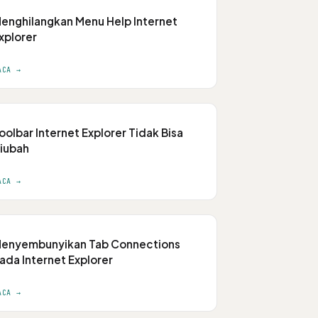
enghilangkan Menu Help Internet
xplorer
ACA →
oolbar Internet Explorer Tidak Bisa
iubah
ACA →
enyembunyikan Tab Connections
ada Internet Explorer
ACA →