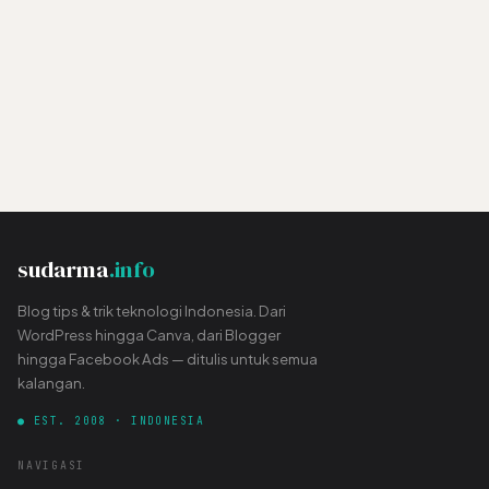
sudarma
.info
Blog tips & trik teknologi Indonesia. Dari
WordPress hingga Canva, dari Blogger
hingga Facebook Ads — ditulis untuk semua
kalangan.
● EST. 2008 · INDONESIA
NAVIGASI