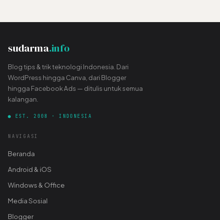
sudarma
.info
Blog tips & trik teknologi Indonesia. Dari
WordPress hingga Canva, dari Blogger
hingga Facebook Ads — ditulis untuk semua
kalangan.
● EST. 2008 · INDONESIA
NAVIGASI
Beranda
Android & iOS
Windows & Office
Media Sosial
Blogger