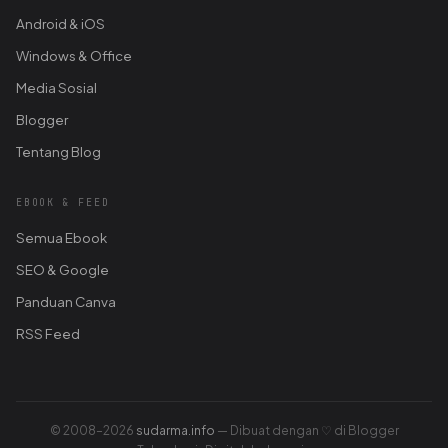
Android & iOS
Windows & Office
Media Sosial
Blogger
Tentang Blog
EBOOK & FEED
Semua Ebook
SEO & Google
Panduan Canva
RSS Feed
© 2008–2026
sudarma.info
— Dibuat dengan ♡ di Blogger