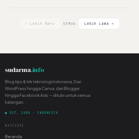
← Lebih Baru
Lebih Lama →
SEMUA
sudarma
.info
Blog tips & trik teknologi Indonesia. Dari
WordPress hingga Canva, dari Blogger
hingga Facebook Ads — ditulis untuk semua
kalangan.
● EST. 2008 · INDONESIA
NAVIGASI
Beranda