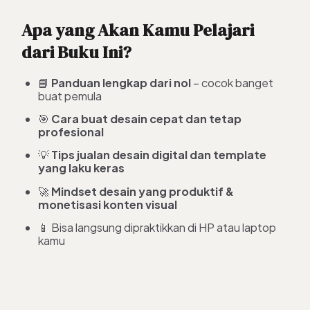
Apa yang Akan Kamu Pelajari
dari Buku Ini?
📘
Panduan lengkap dari nol
– cocok banget
buat pemula
🎯
Cara buat desain cepat dan tetap
profesional
💡
Tips jualan desain digital dan template
yang laku keras
🚀
Mindset desain yang produktif &
monetisasi konten visual
📱 Bisa langsung dipraktikkan di HP atau laptop
kamu