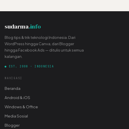
sudarma
.info
Blog tips & trik teknologi Indonesia. Dari
WordPress hingga Canva, dari Blogger
hingga Facebook Ads — ditulis untuk semua
kalangan.
● EST. 2008 · INDONESIA
NAVIGASI
Beranda
Android & iOS
Windows & Office
Media Sosial
Blogger