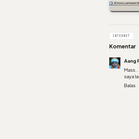
INTERNET
Komentar
Aang F
Mass...
saya la
Balas