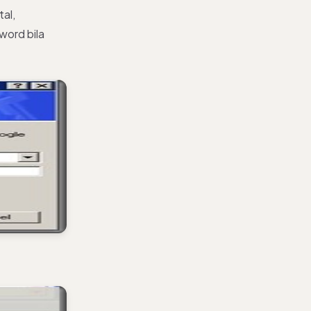
tal,
ord bila