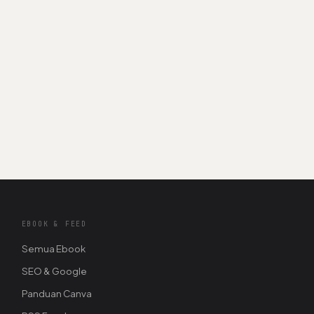
EBOOK & FEED
Semua Ebook
SEO & Google
Panduan Canva