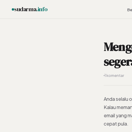
sudarma
.info
Be
Meng
ESC
seger
1 komentar
Anda selalu 
Kalau memang 
email yang m
cepat pula.