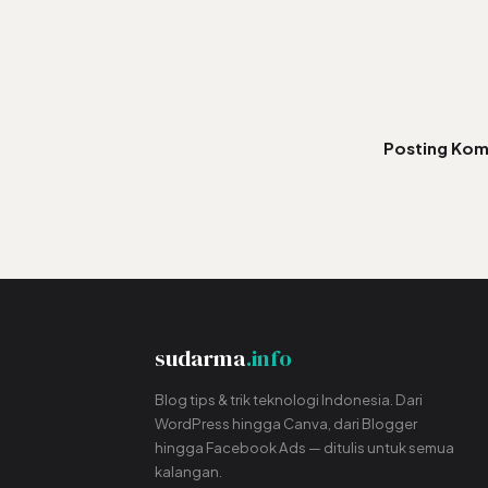
Posting Kom
sudarma
.info
Blog tips & trik teknologi Indonesia. Dari
WordPress hingga Canva, dari Blogger
hingga Facebook Ads — ditulis untuk semua
kalangan.