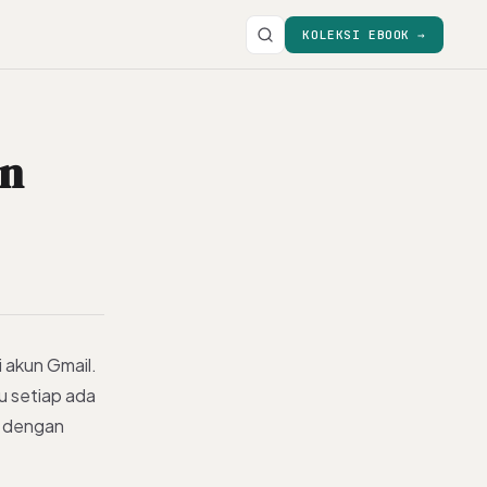
KOLEKSI EBOOK →
an
 akun Gmail.
u setiap ada
a dengan