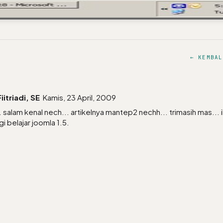
← KEMBAL
iitriadi, SE
Kamis, 23 April, 2009
 salam kenal nech... artikelnya mantep2 nechh... trimasih mas... 
gi belajar joomla 1.5.