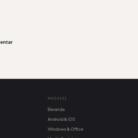
entar
NAVIGASI
Beranda
Android & iOS
Windows & Office