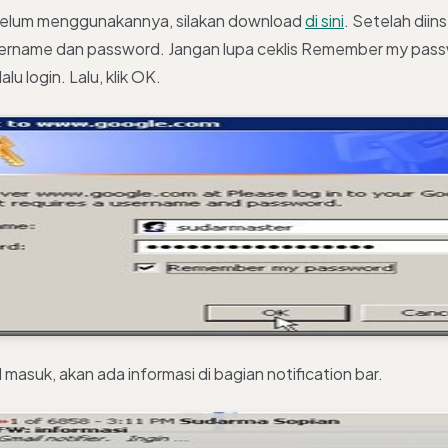
belum menggunakannya, silakan download
di sini
. Setelah diins
rname dan password. Jangan lupa ceklis Remember my passw
lalu login. Lalu, klik OK.
l masuk, akan ada informasi di bagian notification bar.