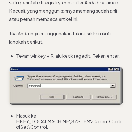
satu perintah di registry, computer Anda bisa aman.
Kecuali, yang menggunkannya memang sudah ahli
atau pernah membaca artikel ini.
Jika Anda ingin menggunakan trik ini, silakan ikuti
langkah berikut.
Tekan winkey + R lalu ketik regedit. Tekan enter.
Masuk ke
HKEY_LOCALMACHINE\SYSTEM\CurrentContr
olSet\Control.