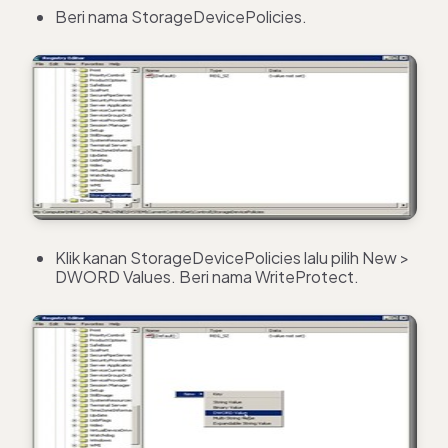
Beri nama StorageDevicePolicies.
Klik kanan StorageDevicePolicies lalu pilih New >
DWORD Values. Beri nama WriteProtect.