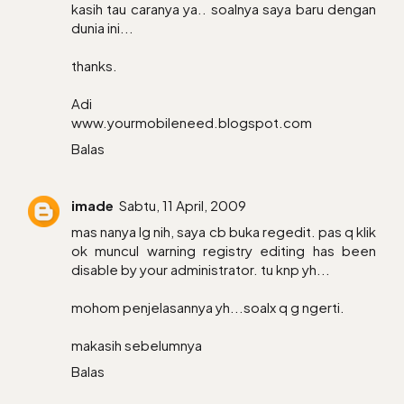
kasih tau caranya ya.. soalnya saya baru dengan
dunia ini...
thanks.
Adi
www.yourmobileneed.blogspot.com
Balas
imade
Sabtu, 11 April, 2009
mas nanya lg nih, saya cb buka regedit. pas q klik
ok muncul warning registry editing has been
disable by your administrator. tu knp yh...
mohom penjelasannya yh...soalx q g ngerti.
makasih sebelumnya
Balas