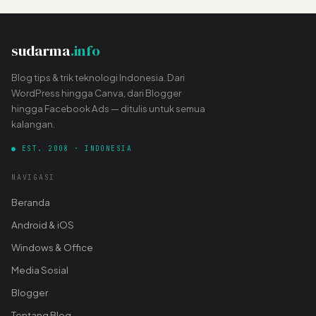
sudarma
.info
Blog tips & trik teknologi Indonesia. Dari
WordPress hingga Canva, dari Blogger
hingga Facebook Ads — ditulis untuk semua
kalangan.
● EST. 2008 · INDONESIA
NAVIGASI
Beranda
Android & iOS
Windows & Office
Media Sosial
Blogger
Tentang Blog