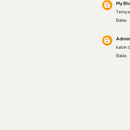
My Bl
Ternyat
Balas
Admi
kalok 
Balas