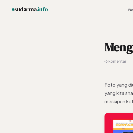
sudarma
.info
Be
Mengh
ESC
6 komentar
Foto yang di
yang kita sha
meskipun ket