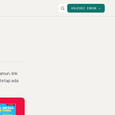
KOLEKSI EBOOK →
mun, link
n tetap ada