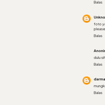
Balas
Unkn
foto y
pleas
Balas
Anon
dulu s
Balas
darm
mungki
Balas