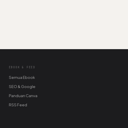
EBOOK & FEED
Semua Ebook
SEO & Google
Panduan Canva
RSS Feed