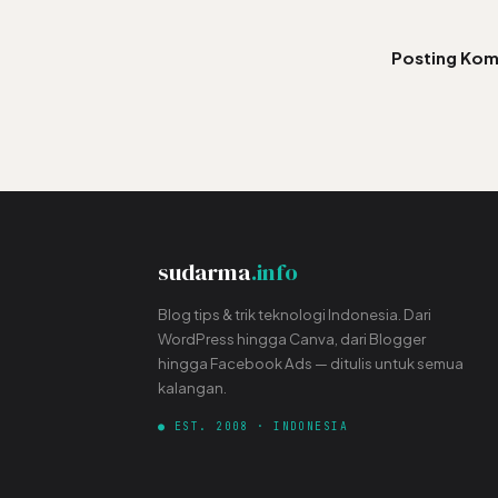
Posting Kom
sudarma
.info
Blog tips & trik teknologi Indonesia. Dari
WordPress hingga Canva, dari Blogger
hingga Facebook Ads — ditulis untuk semua
kalangan.
● EST. 2008 · INDONESIA