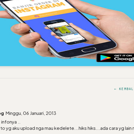
← KEMBAL
og
Minggu, 06 Januari, 2013
 infonya ..
to yg aku upload nga mau kedelete...hiks hiks...ada cara yg lain 