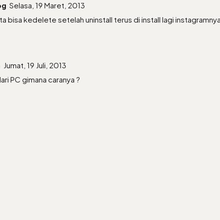
og
Selasa, 19 Maret, 2013
a bisa kedelete setelah uninstall terus di install lagi instagramn
n
Jumat, 19 Juli, 2013
dari PC gimana caranya ?