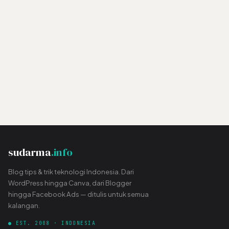
sudarma
.info
Blog tips & trik teknologi Indonesia. Dari
WordPress hingga Canva, dari Blogger
hingga Facebook Ads — ditulis untuk semua
kalangan.
● EST. 2008 · INDONESIA