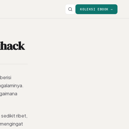
KOLEKSI EBOOK →
ihack
berisi
ngalaminya.
agaimana
edikit ribet,
ak mengingat