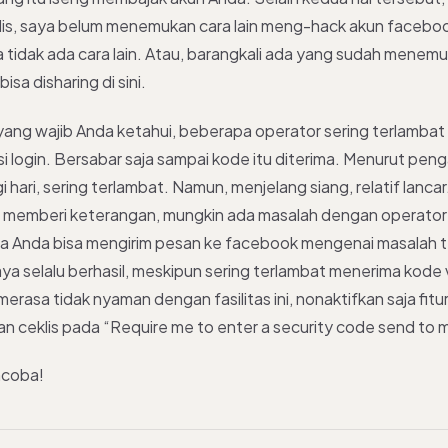
ditulis, saya belum menemukan cara lain meng-hack akun faceb
 tidak ada cara lain. Atau, barangkali ada yang sudah menem
 bisa disharing di sini.
i yang wajib Anda ketahui, beberapa operator sering terlamba
si login. Bersabar saja sampai kode itu diterima. Menurut peng
i hari, sering terlambat. Namun, menjelang siang, relatif lanc
a memberi keterangan, mungkin ada masalah dengan operato
a Anda bisa mengirim pesan ke facebook mengenai masalah t
a selalu berhasil, meskipun sering terlambat menerima kode ve
erasa tidak nyaman dengan fasilitas ini, nonaktifkan saja fitu
n ceklis pada “Require me to enter a security code send to 
ncoba!