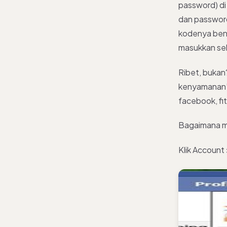
password) di
dan password,
kodenya bena
masukkan seb
Ribet, bukan
kenyamanan”.
facebook, fit
Bagaimana me
Klik Account