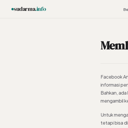
sudarma
.info
Be
Membu
ESC
Facebook And
informasi pe
Bahkan, ada 
mengambil ke
Untuk mengat
tetapi bisa d