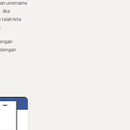
kan username
 Jika
telah kita
.
dengan
g dengan