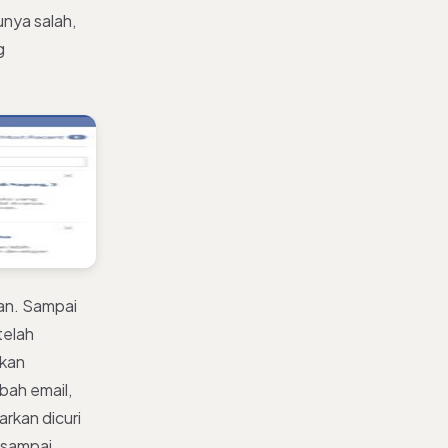
unya salah,
g
an. Sampai
telah
akan
bah email,
rkan dicuri
 sampai