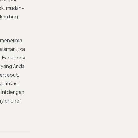
ook. mudah-
ukan bug
t menerima
alaman, jika
ar. Facebook
r yang Anda
ersebut.
rifikasi.
r ini dengan
my phone”.