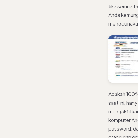
Jika semua ta
Anda kemungk
menggunakan f
Apakah 100% 
saat ini, ha
mengaktifkan
komputer And
password, da
orang dan or