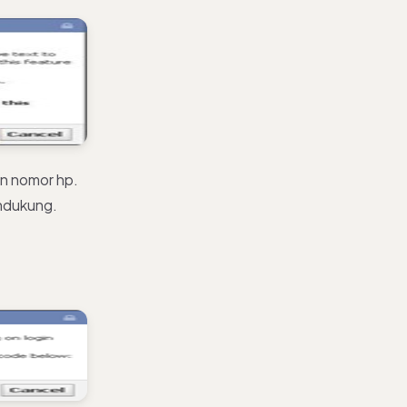
n nomor hp.
endukung.