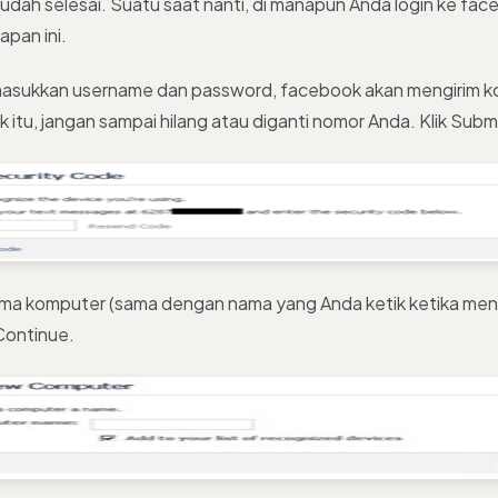
sudah selesai. Suatu saat nanti, di manapun Anda login ke fa
apan ini.
sukkan username dan password, facebook akan mengirim kod
k itu, jangan sampai hilang atau diganti nomor Anda. Klik Subm
ma komputer (sama dengan nama yang Anda ketik ketika men
k Continue.