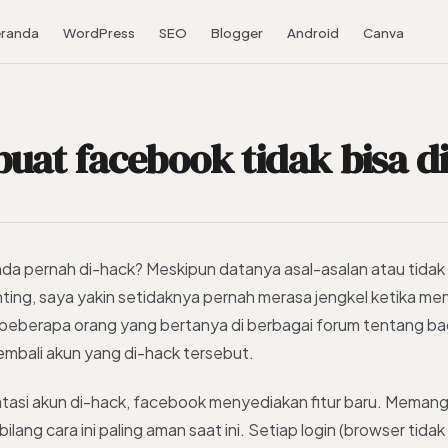
randa
WordPress
SEO
Blogger
Android
Canva
at facebook tidak bisa d
a pernah di-hack? Meskipun datanya asal-asalan atau tidak 
nting, saya yakin setidaknya pernah merasa jengkel ketika me
beberapa orang yang bertanya di berbagai forum tentang b
mbali akun yang di-hack tersebut.
asi akun di-hack, facebook menyediakan fitur baru. Memang s
ibilang cara ini paling aman saat ini. Setiap login (browser tid