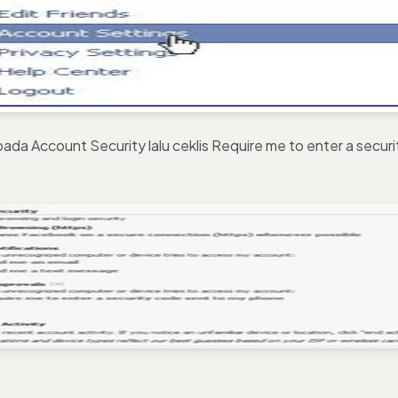
pada Account Security lalu ceklis Require me to enter a secur
.