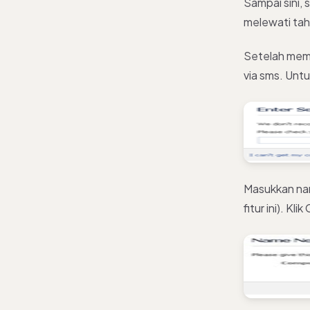
Sampai sini, 
melewati tah
Setelah mema
via sms. Untu
Masukkan na
fitur ini). Kli