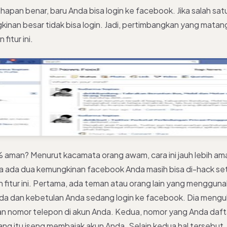
hapan benar, baru Anda bisa login ke facebook. Jika salah sat
inan besar tidak bisa login. Jadi, pertimbangkan yang matan
itur ini.
aman? Menurut kacamata orang awam, cara ini jauh lebih am
nya ada dua kemungkinan facebook Anda masih bisa di-hack se
 fitur ini. Pertama, ada teman atau orang lain yang menggun
a dan kebetulan Anda sedang login ke facebook. Dia mengu
n nomor telepon di akun Anda. Kedua, nomor yang Anda dafta
ang itu iseng membajak akun Anda. Selain kedua hal tersebut,