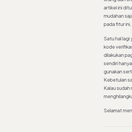
artikel ini 
mudahan saja
pada fitur ini,
Satu hal lag
kode verifika
dilakukan pag
sendiri hany
gunakan sert
Kebetulan say
Kalau sudah m
menghilangka
Selamat me