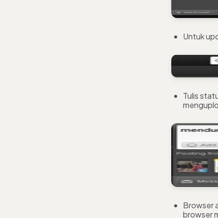
Untuk upd
Tulis sta
menguploa
Browser a
browser m