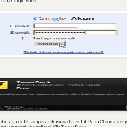
akun Google Anda.
.
berapa detik sampai aplikasinya terinstal. Pada Chrome lang
untuk mengakses aplikasi. Klik TweetDeck.