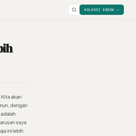
KOLEKSI EBOOK →
bih
 Kita akan
amun, dengan
n adalah
barusan saya
a ini lebih