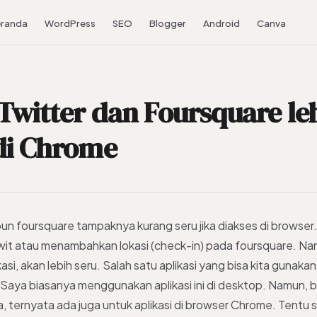
randa
WordPress
SEO
Blogger
Android
Canva
Twitter dan Foursquare le
di Chrome
un foursquare tampaknya kurang seru jika diakses di browser.
twit atau menambahkan lokasi (check-in) pada foursquare. N
asi, akan lebih seru. Salah satu aplikasi yang bisa kita gunaka
aya biasanya menggunakan aplikasi ini di desktop. Namun, 
, ternyata ada juga untuk aplikasi di browser Chrome. Tentu saj