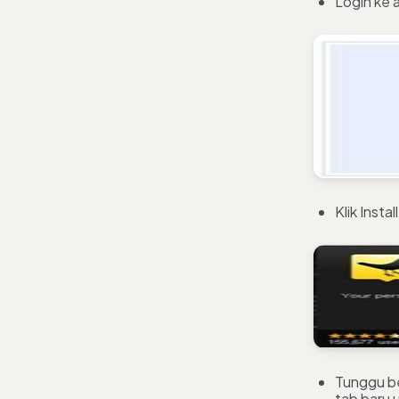
Login ke 
Klik Install
Tunggu be
tab baru 