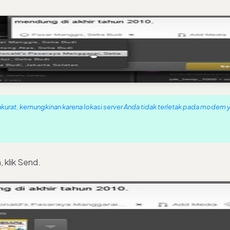
 akurat, kemungkinan karena lokasi server Anda tidak terletak pada modem
, klik Send.