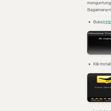
menguntungka
Bagaimana me
Buka
htt
Klik Install