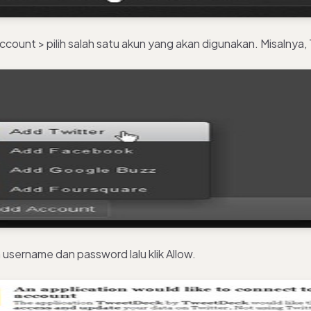
ccount > pilih salah satu akun yang akan digunakan. Misalnya, 
username dan password lalu klik Allow.