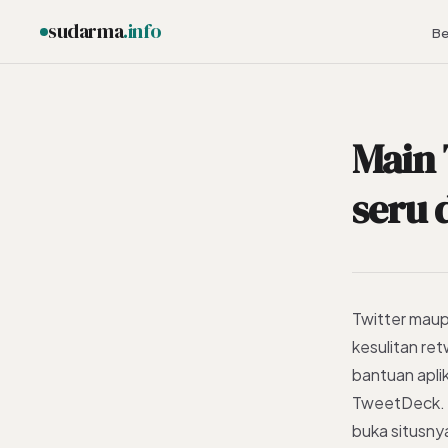
sudarma
.info
Be
Main 
ESC
seru 
Twitter maup
kesulitan re
bantuan aplik
TweetDeck. S
buka situsnya