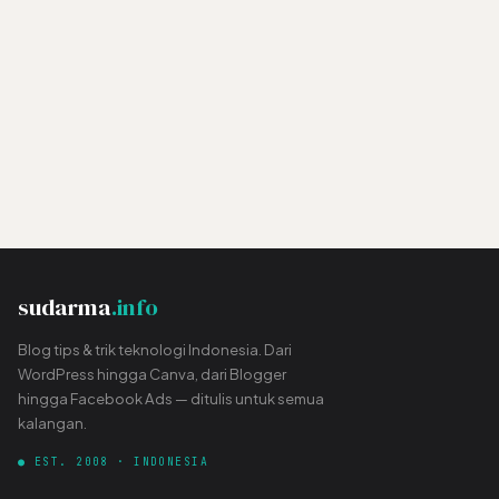
sudarma
.info
Blog tips & trik teknologi Indonesia. Dari
WordPress hingga Canva, dari Blogger
hingga Facebook Ads — ditulis untuk semua
kalangan.
● EST. 2008 · INDONESIA