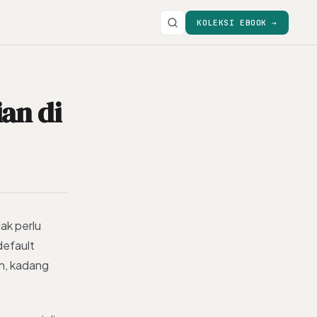
KOLEKSI EBOOK →
an di
dak perlu
default
in, kadang