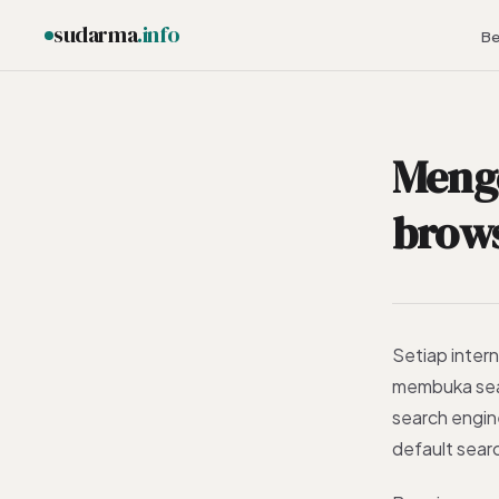
sudarma
.info
Be
Menge
ESC
brow
Setiap intern
membuka sear
search engin
default sear