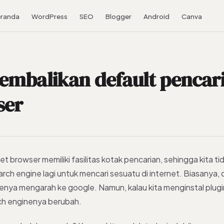
randa
WordPress
SEO
Blogger
Android
Canva
mbalikan default pencari
ser
et browser memiliki fasilitas kotak pencarian, sehingga kita ti
ch engine lagi untuk mencari sesuatu di internet. Biasanya, 
enya mengarah ke google. Namun, kalau kita menginstal plug
ch enginenya berubah.