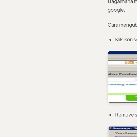
Bagaimana me
google.
Cara mengub
Klik ikon
Remove se