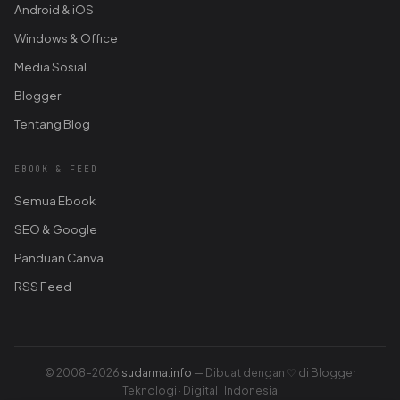
Android & iOS
Windows & Office
Media Sosial
Blogger
Tentang Blog
EBOOK & FEED
Semua Ebook
SEO & Google
Panduan Canva
RSS Feed
© 2008–2026
sudarma.info
— Dibuat dengan ♡ di Blogger
Teknologi · Digital · Indonesia