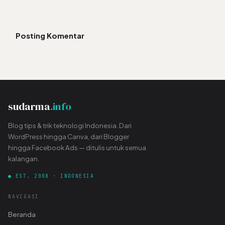
Posting Komentar
sudarma
.info
Blog tips & trik teknologi Indonesia. Dari
WordPress hingga Canva, dari Blogger
hingga Facebook Ads — ditulis untuk semua
kalangan.
● EST. 2008 · INDONESIA
NAVIGASI
Beranda