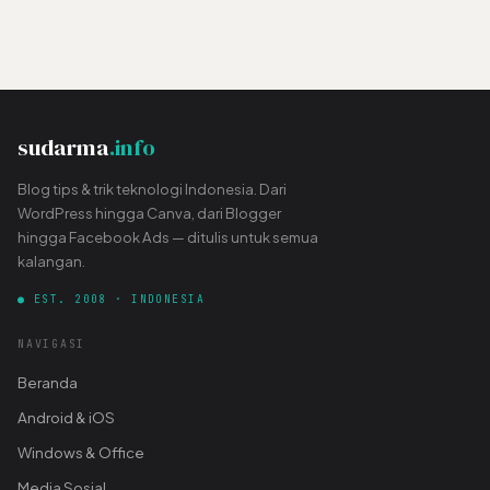
sudarma
.info
Blog tips & trik teknologi Indonesia. Dari
WordPress hingga Canva, dari Blogger
hingga Facebook Ads — ditulis untuk semua
kalangan.
● EST. 2008 · INDONESIA
NAVIGASI
Beranda
Android & iOS
Windows & Office
Media Sosial