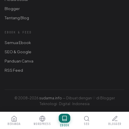
Blogger
Tentang Blog
EBOOK & FEED
Semua Ebook
SEO & Google
Panduan Canva
RSS Feed
© 2008–2026
sudarma.info
— Dibuat dengan ♡ di Blogger
Teknologi · Digital · Indonesia
BERANDA
WORDPRESS
SEO
BLOGGER
EBOOK