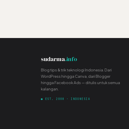
sudarma
.info
Blog tips & trik teknologi Indonesia. Dari
WordPress hingga Canva, dari Blogger
hingga Facebook Ads — ditulis untuk semua
kalangan.
● EST. 2008 · INDONESIA