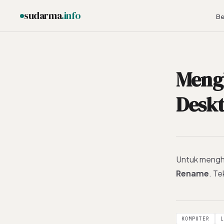
sudarma
.info
Be
Meng
ESC
Desk
Untuk menghi
Rename
. T
KOMPUTER
L