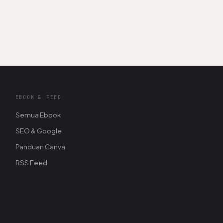
EBOOK & FEED
Semua Ebook
SEO & Google
Panduan Canva
RSS Feed