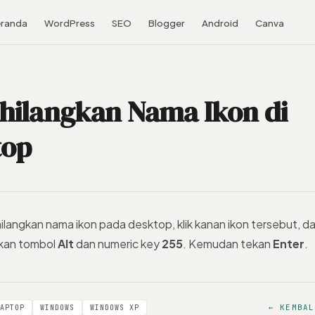
randa
WordPress
SEO
Blogger
Android
Canva
hilangkan Nama Ikon di
top
langkan nama ikon pada desktop, klik kanan ikon tersebut, dan
ekan tombol
Alt
dan numeric key
255
. Kemudan tekan
Enter
.
← KEMBAL
APTOP
WINDOWS
WINDOWS XP