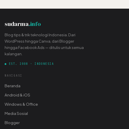
sudarma
.info
Blog tips & trik teknologi Indonesia. Dari
WordPress hingga Canva, dari Blogger
hingga Facebook Ads — ditulis untuk semua
kalangan.
● EST. 2008 · INDONESIA
NAVIGASI
Beranda
Android & iOS
Windows & Office
Media Sosial
Blogger