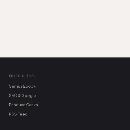
EBOOK & FEED
Semua Ebook
SEO & Google
Panduan Canva
RSS Feed