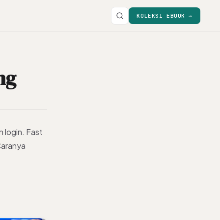
KOLEKSI EBOOK →
ng
n login. Fast
Caranya