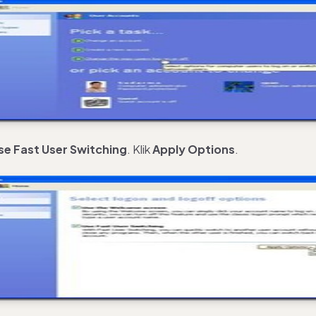
se Fast User Switching
. Klik
Apply Option
s
.