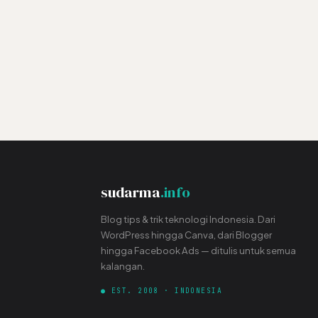
sudarma
.info
Blog tips & trik teknologi Indonesia. Dari
WordPress hingga Canva, dari Blogger
hingga Facebook Ads — ditulis untuk semua
kalangan.
● EST. 2008 · INDONESIA