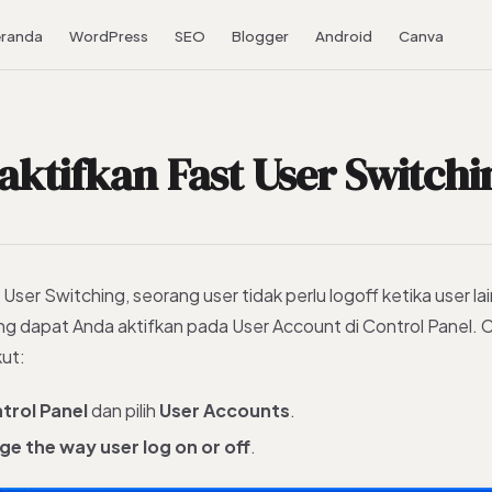
randa
WordPress
SEO
Blogger
Android
Canva
ktifkan Fast User Switchi
ser Switching, seorang user tidak perlu logoff ketika user lai
ng dapat Anda aktifkan pada User Account di Control Panel. 
kut:
trol Panel
dan pilih
User Accounts
.
e the way user log on or off
.