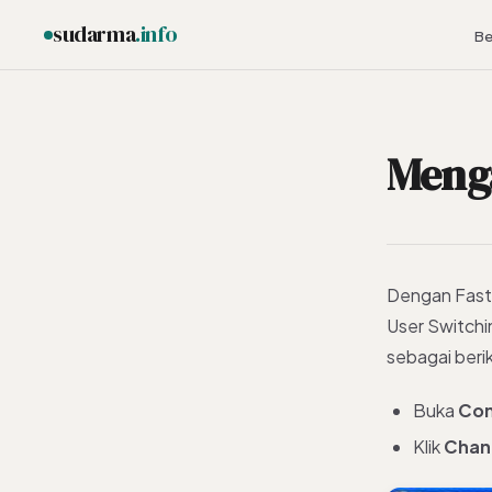
sudarma
.info
Be
Menga
ESC
Dengan Fast U
User Switchi
sebagai beri
Buka
Con
Klik
Chang