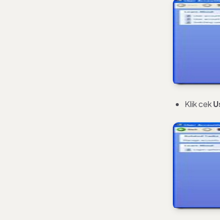
Klik cek
U