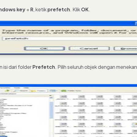
ndows key
+
R
, ketik
prefetch
. Klik
OK
.
 isi dari folder
Prefetch
. Pilih seluruh objek dengan meneka