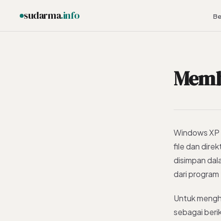
sudarma
.info
Be
Membe
ESC
Windows XP 
file dan dire
disimpan dal
dari program
Untuk menghe
sebagai beri