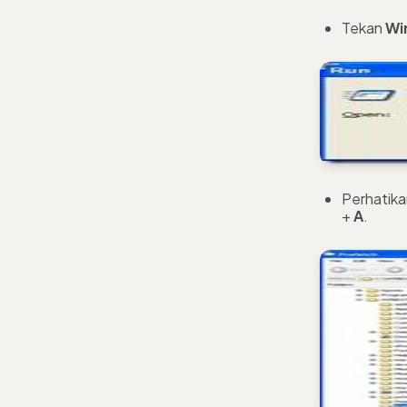
Tekan
Wi
Perhatikan
+
A
.