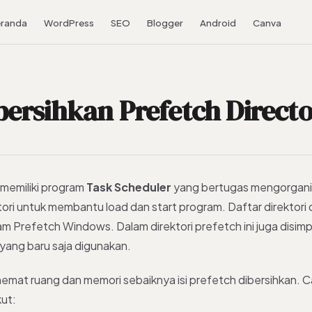
randa
WordPress
SEO
Blogger
Android
Canva
rsihkan Prefetch Direct
memiliki program
Task
Scheduler
yang bertugas mengorganis
ktori untuk membantu load dan start program. Daftar direktori da
am Prefetch Windows. Dalam direktori prefetch ini juga disim
 yang baru saja digunakan.
mat ruang dan memori sebaiknya isi prefetch dibersihkan. 
kut: