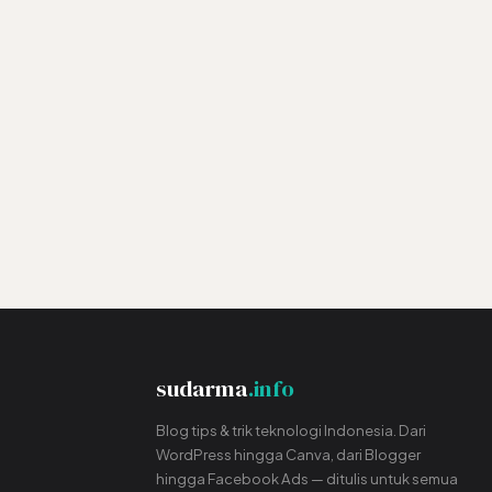
sudarma
.info
Blog tips & trik teknologi Indonesia. Dari
WordPress hingga Canva, dari Blogger
hingga Facebook Ads — ditulis untuk semua