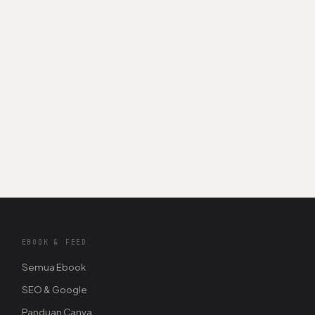
EBOOK & FEED
Semua Ebook
SEO & Google
Panduan Canva