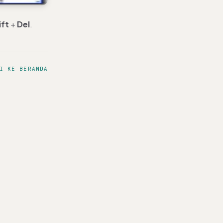
ift
+
Del
.
I KE BERANDA