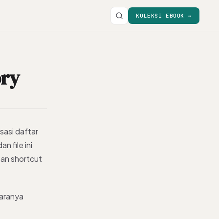
KOLEKSI EBOOK →
ory
asi daftar
n file ini
pan shortcut
Caranya