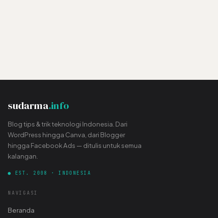
sudarma
.info
Blog tips & trik teknologi Indonesia. Dari
WordPress hingga Canva, dari Blogger
hingga Facebook Ads — ditulis untuk semua
kalangan.
● EST. 2008 · INDONESIA
NAVIGASI
Beranda