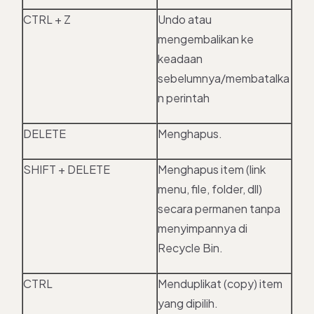
CTRL + Z
Undo atau
mengembalikan ke
keadaan
sebelumnya/membatalka
n perintah
DELETE
Menghapus.
SHIFT + DELETE
Menghapus item (link
menu, file, folder, dll)
secara permanen tanpa
menyimpannya di
Recycle Bin.
CTRL
Menduplikat (copy) item
yang dipilih.