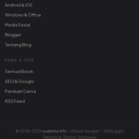
Android & iOS
Windows & Office
Media Sosial
Blogger
Tentang Blog
EBOOK & FEED
Semua Ebook
SEO & Google
Panduan Canva
RSS Feed
© 2008–2026
sudarma.info
— Dibuat dengan ♡ di Blogger
Teknologi · Digital · Indonesia