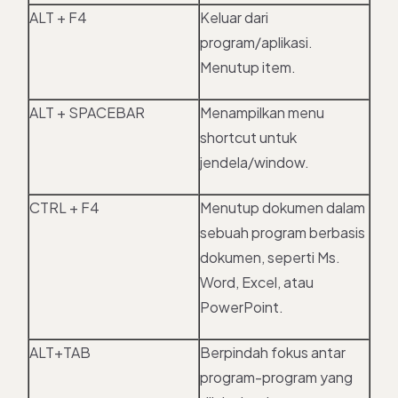
ALT + F4
Keluar dari
program/aplikasi.
Menutup item.
ALT + SPACEBAR
Menampilkan menu
shortcut untuk
jendela/window.
CTRL + F4
Menutup dokumen dalam
sebuah program berbasis
dokumen, seperti Ms.
Word, Excel, atau
PowerPoint.
ALT+TAB
Berpindah fokus antar
program-program yang