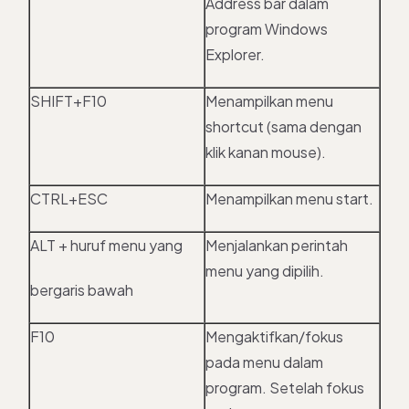
Address bar dalam
program Windows
Explorer.
SHIFT+F10
Menampilkan menu
shortcut (sama dengan
klik kanan mouse).
CTRL+ESC
Menampilkan menu start.
ALT + huruf menu yang
Menjalankan perintah
menu yang dipilih.
bergaris bawah
F10
Mengaktifkan/fokus
pada menu dalam
program. Setelah fokus