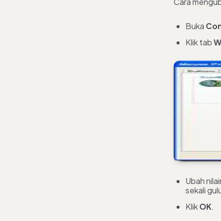
Cara mengub
Buka
Con
Klik tab
W
Ubah nila
sekali gul
Klik
OK
.