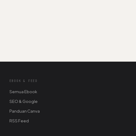
EBOOK & FEED
Semua Ebook
SEO & Google
Panduan Canva
RSS Feed