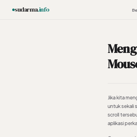
sudarma
.info
Be
Mengu
ESC
Mous
Jika kita men
untuk sekali 
scroll terse
aplikasi perk