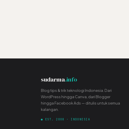
sudarma
.info
Blog tips & trik teknologi Indonesia. Dari
WordPress hingga Canva, dari Blogger
hingga Facebook Ads — ditulis untuk semua
kalangan.
● EST. 2008 · INDONESIA