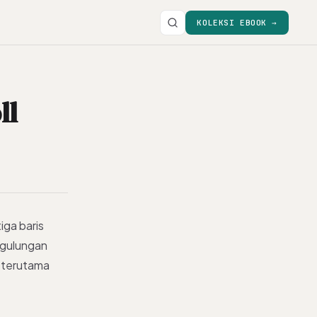
KOLEKSI EBOOK →
ll
iga baris
i gulungan
, terutama