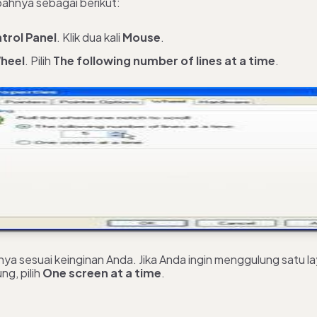
ahnya sebagai berikut:
trol Panel
. Klik dua kali
Mouse
.
heel
. Pilih
The following number of lines at a time
.
inya sesuai keinginan Anda. Jika Anda ingin menggulung satu l
ung, pilih
One screen at a time
.