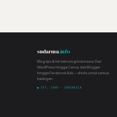
sudarma
.info
Blog tips & trik teknologi Indonesia. Dari
WordPress hingga Canva, dari Blogger
hingga Facebook Ads — ditulis untuk semua
kalangan.
● EST. 2008 · INDONESIA