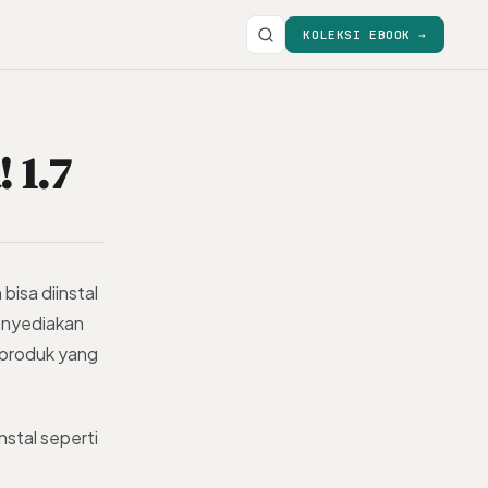
KOLEKSI EBOOK →
 1.7
bisa diinstal
menyediakan
 produk yang
instal seperti