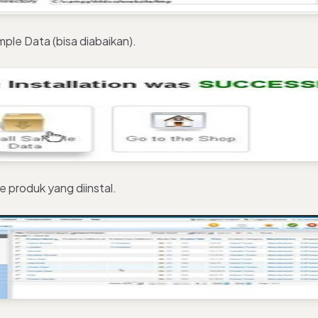
ample Data (bisa diabaikan).
e produk yang diinstal.