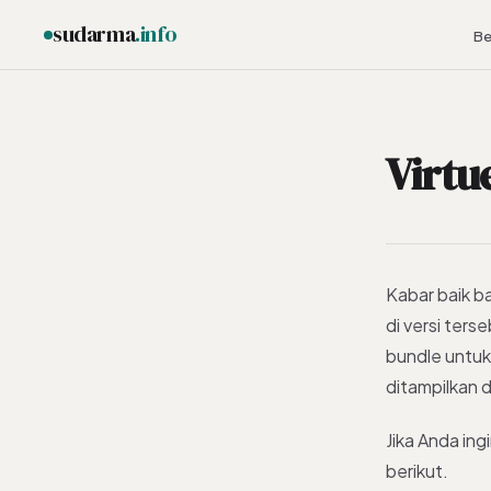
sudarma
.info
Be
Virtu
ESC
Kabar baik ba
di versi ters
bundle untuk
ditampilkan 
Jika Anda in
berikut.