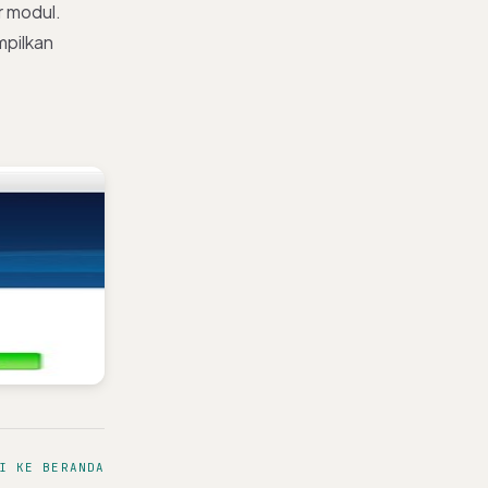
r modul.
mpilkan
I KE BERANDA