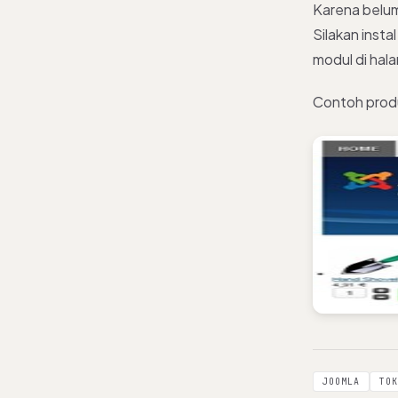
Karena belum
Silakan inst
modul di hal
Contoh produ
JOOMLA
TOK