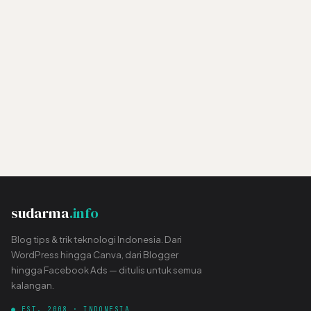
sudarma
.info
Blog tips & trik teknologi Indonesia. Dari
WordPress hingga Canva, dari Blogger
hingga Facebook Ads — ditulis untuk semua
kalangan.
● EST. 2008 · INDONESIA