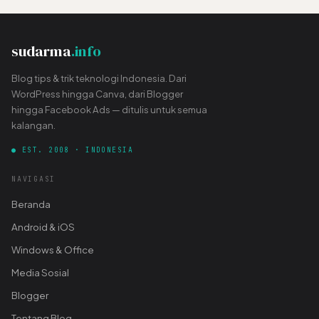
sudarma
.info
Blog tips & trik teknologi Indonesia. Dari
WordPress hingga Canva, dari Blogger
hingga Facebook Ads — ditulis untuk semua
kalangan.
● EST. 2008 · INDONESIA
NAVIGASI
Beranda
Android & iOS
Windows & Office
Media Sosial
Blogger
Tentang Blog