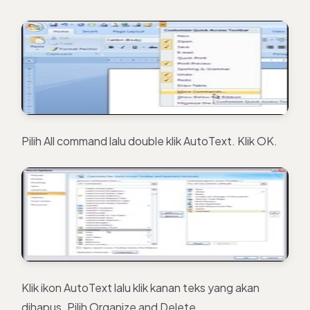
Pilih All command lalu double klik AutoText. Klik OK.
Klik ikon AutoText lalu klik kanan teks yang akan
dihapus. Pilih Organize and Delete.