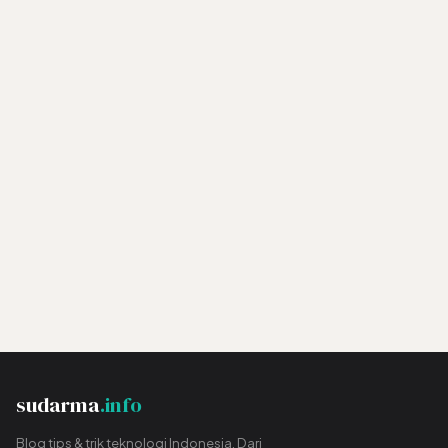
sudarma
.info
Blog tips & trik teknologi Indonesia. Dari