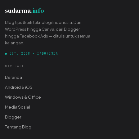
sudarma
.info
Blog tips & trik teknologi Indonesia. Dari
WordPress hingga Canva, dari Blogger
hingga Facebook Ads — ditulis untuk semua
kalangan.
● EST. 2008 · INDONESIA
NAVIGASI
Beranda
Android & iOS
Windows & Office
Media Sosial
Blogger
Tentang Blog