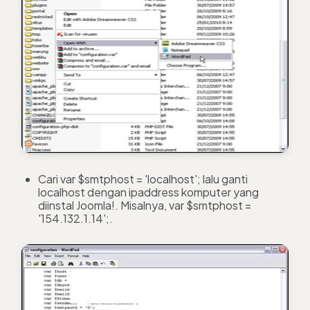
Cari var $smtphost = 'localhost'; lalu ganti
localhost dengan ipaddress komputer yang
diinstal Joomla!. Misalnya, var $smtphost =
'154.132.1.14';.