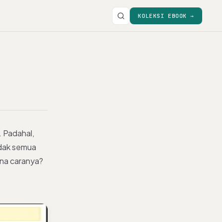
KOLEKSI EBOOK →
 Padahal,
idak semua
ana caranya?