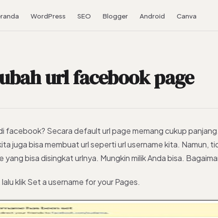
randa
WordPress
SEO
Blogger
Android
Canva
bah url facebook page
i facebook? Secara default url page memang cukup panjang.
ita juga bisa membuat url seperti url username kita. Namun, t
e yang bisa disingkat urlnya. Mungkin milik Anda bisa. Bagaim
, lalu klik Set a username for your Pages.