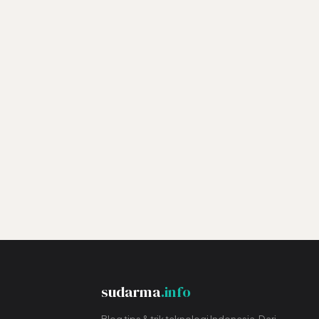
sudarma
.info
Blog tips & trik teknologi Indonesia. Dari