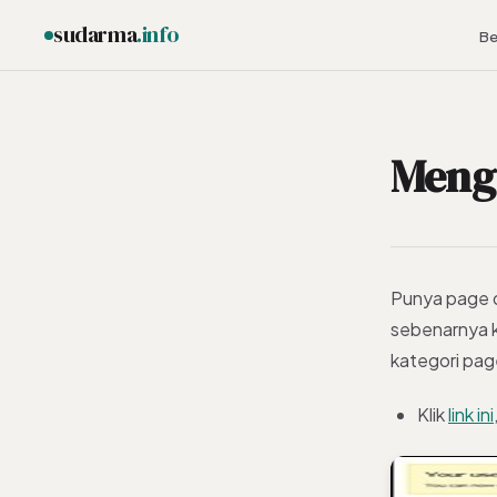
sudarma
.info
Be
Mengu
ESC
Punya page d
sebenarnya k
kategori pag
Klik
link ini