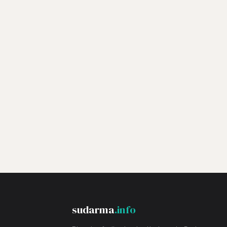
sudarma
.info