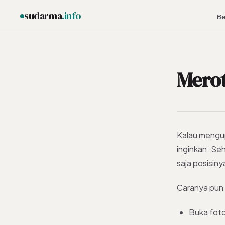
sudarma
.info
Be
Merot
ESC
Kalau mengup
inginkan. Seh
saja posisiny
Caranya pun 
Buka foto