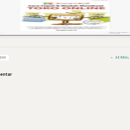
← KEMBAL
OOK
entar