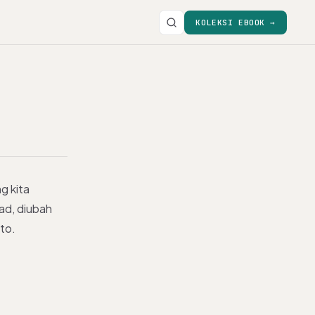
KOLEKSI EBOOK →
g kita
oad, diubah
to.