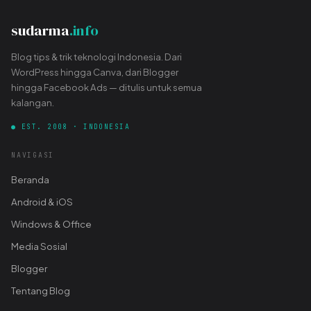
sudarma
.info
Blog tips & trik teknologi Indonesia. Dari
WordPress hingga Canva, dari Blogger
hingga Facebook Ads — ditulis untuk semua
kalangan.
● EST. 2008 · INDONESIA
NAVIGASI
Beranda
Android & iOS
Windows & Office
Media Sosial
Blogger
Tentang Blog