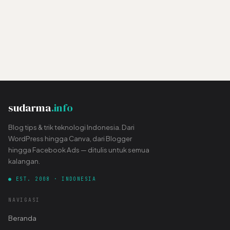
sudarma
.info
Blog tips & trik teknologi Indonesia. Dari
WordPress hingga Canva, dari Blogger
hingga Facebook Ads — ditulis untuk semua
kalangan.
● EST. 2008 · INDONESIA
NAVIGASI
Beranda