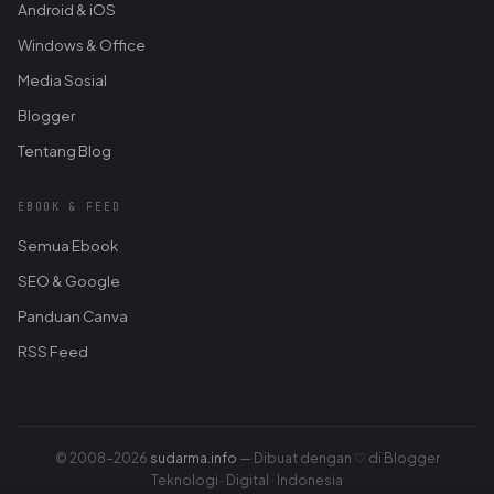
Android & iOS
Windows & Office
Media Sosial
Blogger
Tentang Blog
EBOOK & FEED
Semua Ebook
SEO & Google
Panduan Canva
RSS Feed
© 2008–2026
sudarma.info
— Dibuat dengan ♡ di Blogger
Teknologi · Digital · Indonesia